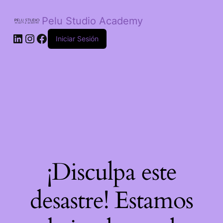
Pelu Studio Academy
LinkedIn
Instagram
Facebook
Iniciar Sesión
¡Disculpa este
desastre! Estamos