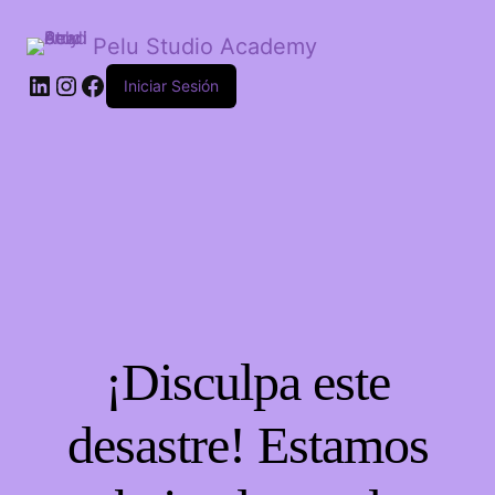
Pelu Studio Academy
LinkedIn
Instagram
Facebook
Iniciar Sesión
¡Disculpa este
desastre! Estamos