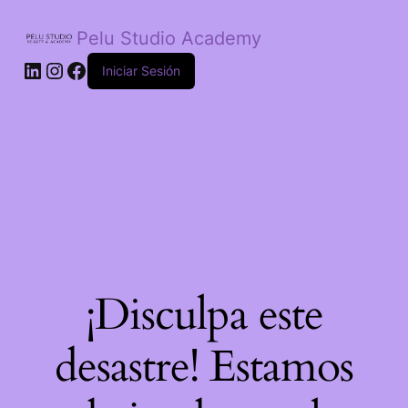
Pelu Studio Academy
LinkedIn
Instagram
Facebook
Iniciar Sesión
¡Disculpa este
desastre! Estamos